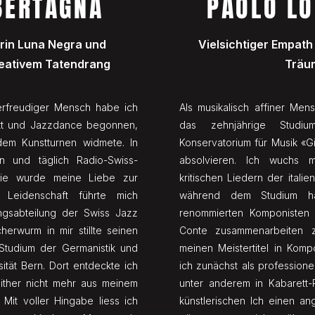
BERTAGNA
PAOLO L
rin Luna Negra und
Vielsichtiger Empath
kreativem Tatendrang
Träu
erfreudiger Mensch habe ich
Als musikalisch affiner Mens
lett und Jazzdance begonnen,
das zehnjährige Studi
dem Kunstturnen widmete. In
Konservatorium für Musik «G
en und täglich Radio-Swiss-
absolvieren. Ich wuchs mi
lie wurde meine Liebe zur
kritischen Liedern der itali
 Leidenschaft führte mich
während dem Studium ha
angsabteilung der Swiss Jazz
renommierten Komponisten
erwurm in mir stillte seinen
Conte zusammenarbeiten 
Studium der Germanistik und
meinen Meistertitel in Kompo
ität Bern. Dort entdeckte ich
ich zunächst als professione
ither nicht mehr aus meinem
unter anderem in Kabarett
Mit voller Hingabe liess ich
künstlerischen Ich einen a