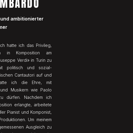
OMBARDO
 und ambitionierter
mer
ch hatte ich das Privileg,
um in Komposition am
iuseppe Verdi» in Turin zu
t politisch und sozial-
enischen Cantautori auf und
tte ich die Ehre, mit
 und Musikern wie Paolo
zu dürfen. Nachdem ich
sition erlangte, arbeitete
ller Pianist und Komponist,
-Produktionen. Um meinem
ngemessenen Ausgleich zu