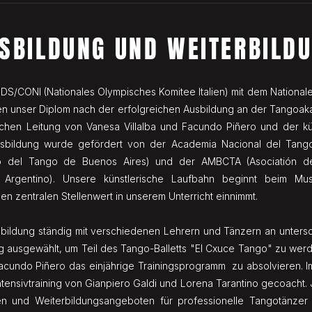
SBILDUNG UND WEITERBILD
DS/CONI (Nationales Olympisches Komitee Italien) mit dem Nationalen
en unser Diplom nach der erfolgreichen Ausbildung an der Tango
ischen Leitung von Vanesa Villalba und Facundo Piñero und der kü
usbildung wurde gefördert von der Academia Nacional del Tan
o del Tango de Buenos Aires) und der AMBCTA (Asociatión de 
Argentino). Unsere künstlerische Laufbahn beginnt beim Mus
inen zentralen Stellenwert in unserem Unterricht einnimmt.
bildung ständig mit verschiedenen Lehrern und Tänzern an untersc
g ausgewählt, um Teil des Tango-Balletts "El Cxuce Tango" zu wer
Facundo Piñero das einjährige Trainingsprogramm zu absolvieren. I
tensivtraining von Gianpiero Galdi und Lorena Tarantino gecoacht. 
en und Weiterbildungsangeboten für professionelle Tangotänzer 