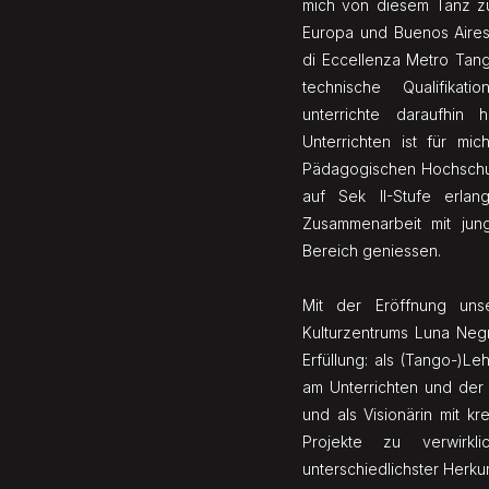
mich von diesem Tanz z
Europa und Buenos Aire
di Eccellenza Metro Tan
technische Qualifikat
unterrichte daraufhin 
Unterrichten ist für mi
Pädagogischen Hochschu
auf Sek II-Stufe erla
Zusammenarbeit mit ju
Bereich geniessen.
Mit der Eröffnung un
Kulturzentrums Luna Negr
Erfüllung: als (Tango-)Le
am Unterrichten und der 
und als Visionärin mit kr
Projekte zu verwirk
unterschiedlichster Herkun