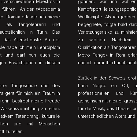
u verschiedenen Maestros in
gönnen, war ich währen
s führen. An der «Accademia
Kampfsport leistungssportli
go, Roma» erlangte ich meine
Wettkämpfe. Als ich jedoch
ion als Tangolehrerin und
begegnete, folgte bald dar
hauptsächlich in Turin. Das
Verletzungsrisiko zu minim
ch das Allerschönste. An der
zu widmen. Nachdem i
le habe ich mein Lehrdiplom
Qualifikation als Tangolehre
ngt und darf nun auch die
Metro Tango» in Rom erlang
ngen Erwachsenen in diesem
und ich daraufhin hauptsächlic
Zurück in der Schweiz eröf
serer Tangoschule und des
Luna Negra: ein Ort, 
a geht für mich ein Traum in
professionellen und küns
hrerin, bestrebt meine Freude
gemeinsam mit meiner gross
Wissensvermittlung zu teilen,
für die Musik, das Theater 
eativem Tatendrang, kulturelle
unterschiedlichen Alters und H
lichen und mit Menschen
ft zu teilen.