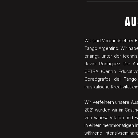
AU
Wir sind Verbandslehrer FI
Tango Argentino. Wir hab
erlangt, unter der techn
Javier Rodriguez. Die A
CETBA (Centro Educativ
Coreógrafos del Tango 
musikalische Kreativität e
Wir verfeinern unsere Aus
2021 wurden wir im Castin
von Vanesa Villalba und 
in einem mehrmonatigen In
während Intensivseminar